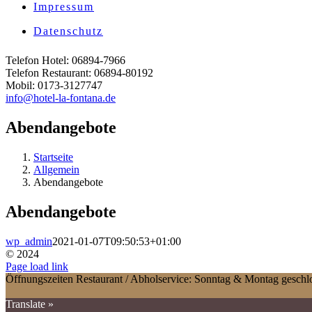
Impressum
Datenschutz
Telefon Hotel: 06894-7966
Telefon Restaurant: 06894-80192
Mobil: 0173-3127747
info@hotel-la-fontana.de
Abendangebote
Startseite
Allgemein
Abendangebote
Abendangebote
wp_admin
2021-01-07T09:50:53+01:00
© 2024
Page load link
Öffnungszeiten Restaurant / Abholservice: Sonntag & Montag geschlo
Translate »