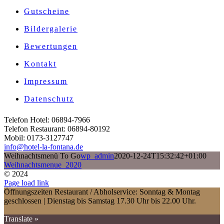
Gutscheine
Bildergalerie
Bewertungen
Kontakt
Impressum
Datenschutz
Telefon Hotel: 06894-7966
Telefon Restaurant: 06894-80192
Mobil: 0173-3127747
info@hotel-la-fontana.de
Weihnachtsmenü To Go
wp_admin
2020-12-24T15:32:42+01:00
Weihnachtsmenue_2020
© 2024
Page load link
Öffnungszeiten Restaurant / Abholservice: Sonntag & Montag
geschlossen | Dienstag bis Samstag 17.30 Uhr bis 22.00 Uhr.
Translate »